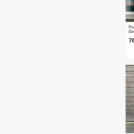
Pu
Da
7