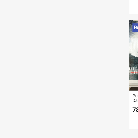
R
Pu
Da
7