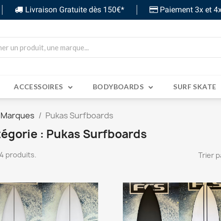
Livraison Gratuite dès 150€*
Paiement 3x et 4x
ACCESSOIRES
BODYBOARDS
SURF SKATE
 Marques
Pukas Surfboards
égorie : Pukas Surfboards
 14 produits.
Trier p