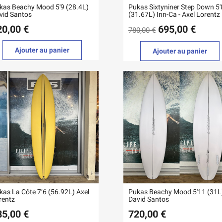
kas Beachy Mood 5'9 (28.4L)
Pukas Sixtyniner Step Down 5'
vid Santos
(31.67L) Inn-Ca - Axel Lorentz
20,00 €
695,00 €
780,00 €
Ajouter au panier
Ajouter au panier
kas La Côte 7’6 (56.92L) Axel
Pukas Beachy Mood 5'11 (31L)
rentz
David Santos
85,00 €
720,00 €