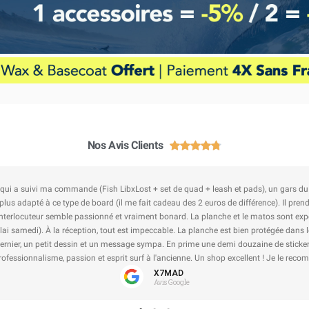
Nos Avis Clients





esher pour ma voiture, envoi rapide et soigné jusqu'à Nice, avec un autocolant Laca
recommander chez vous.
Valentin L
Avis Google