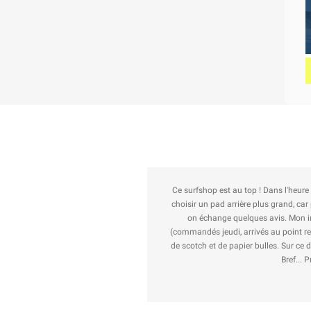
p m'appelle pour me conseiller de
Au top ! J'ai commandé des airfr
e temps de discuter matos avec moi
 et reçus en un temps record
rton à coup de renforts cartonnés,
 shop et du fabricant de la board.
de !