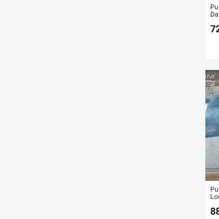
Pu
Da
7
Pu
Lo
8