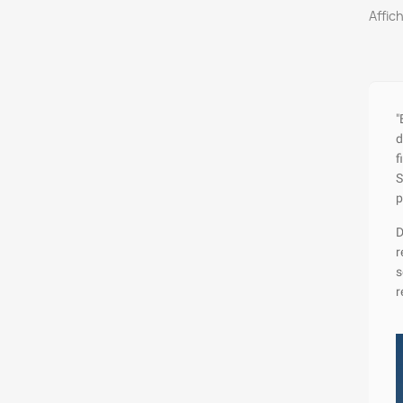
Affic
"
d
f
S
p
D
r
s
r