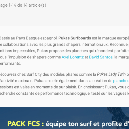
hage 1-14 de 14 article(s)
Basée au Pays Basque espagnol,
Pukas Surfboards
est la marque europée
e collaborations avec les plus grands shapers internationaux. Reconnue 
initions impeccables, Pukas propose des planches qui répondent parfait
ous l'impulsion de shapers comme
Axel Lorentz
et
David Santos
, la marq
erformants.
écouvrez chez Surf City des modèles phares comme la
Pukas Lady Twin
o
éactivité maximale. Pukas excelle également dans la création de
planches 
essions estivales en moments de pur plaisir. En choisissant Pukas, vous o
echerche constante de performance technologique, testé sur les vagues le