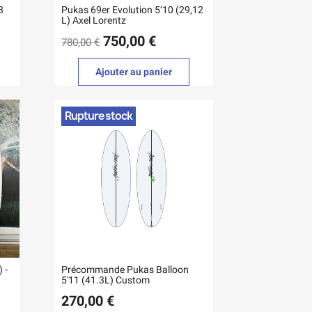
8
Pukas 69er Evolution 5’10 (29,12
L) Axel Lorentz
750,00 €
780,00 €
Ajouter au panier
Rupture stock
 -
Précommande Pukas Balloon
5'11 (41.3L) Custom
270,00 €