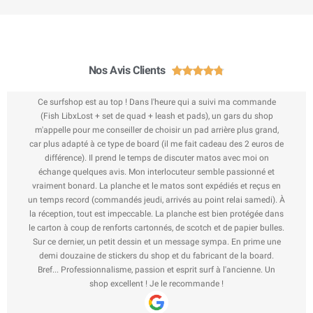
Nos Avis Clients





Ce surfshop est au top ! Dans l'heure qui a suivi ma commande
(Fish LibxLost + set de quad + leash et pads), un gars du shop
m'appelle pour me conseiller de choisir un pad arrière plus grand,
car plus adapté à ce type de board (il me fait cadeau des 2 euros de
différence). Il prend le temps de discuter matos avec moi on
échange quelques avis. Mon interlocuteur semble passionné et
vraiment bonard. La planche et le matos sont expédiés et reçus en
un temps record (commandés jeudi, arrivés au point relai samedi). À
la réception, tout est impeccable. La planche est bien protégée dans
le carton à coup de renforts cartonnés, de scotch et de papier bulles.
Sur ce dernier, un petit dessin et un message sympa. En prime une
demi douzaine de stickers du shop et du fabricant de la board.
Bref... Professionnalisme, passion et esprit surf à l'ancienne. Un
shop excellent ! Je le recommande !