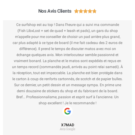
Nos Avis Clients





Ce surfshop est au top ! Dans l'heure qui a suivi ma commande
(Fish LibxLost + set de quad + leash et pads), un gars du shop
m'appelle pour me conseiller de choisir un pad arrière plus grand,
car plus adapté à ce type de board (il me fait cadeau des 2 euros de
différence). Il prend le temps de discuter matos avec moi on
échange quelques avis. Mon interlocuteur semble passionné et
vraiment bonard. La planche et le matos sont expédiés et reçus en
un temps record (commandés jeudi, arrivés au point relai samedi). À
la réception, tout est impeccable. La planche est bien protégée dans
le carton à coup de renforts cartonnés, de scotch et de papier bulles.
Sur ce dernier, un petit dessin et un message sympa. En prime une
demi douzaine de stickers du shop et du fabricant de la board.
Bref... Professionnalisme, passion et esprit surf à l'ancienne. Un
shop excellent ! Je le recommande !
X7MAD
Avis Google