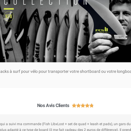
acks à surf pour vélo pour transporter votre shortboard ou votre longbo
Nos Avis Clients





 pour me conseiller de
Au top ! J'ai commandé des airfresher pour 
discuter matos avec moi