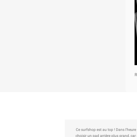
R
a commande (Fish LibxLost + set de quad + leash et pads), un gars du shop m'appelle
ce type de board (il me fait cadeau des 2 euros de différence). Il prend le temps de 