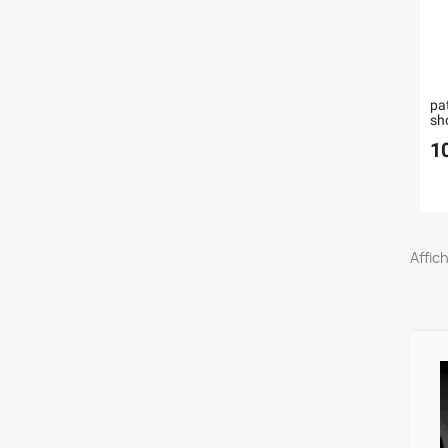
pat
sh
1
Affich