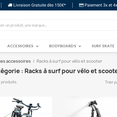
Livraison Gratuite dès 150€*
Paiement 3x et 4x
ACCESSOIRES
BODYBOARDS
SURF SKATE
res accessoires
Racks à surf pour vélo et scooter
égorie : Racks à surf pour vélo et scoot
 5 produits.
Trier p