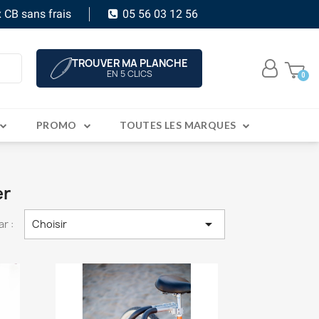
 CB sans frais
05 56 03 12 56
TROUVER MA PLANCHE
EN 5 CLICS
PROMO
TOUTES LES MARQUES
er

ar :
Choisir