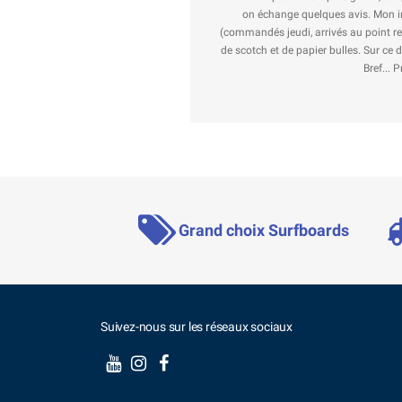
mble passionné et vraiment bonard. La planche et le matos sont expédiés et reçus 
a réception, tout est impeccable. La planche est bien protégée dans le carton à coup
tit dessin et un message sympa. En prime une demi douzaine de stickers du shop et du
me, passion et esprit surf à l'ancienne. Un shop excellent ! Je le recommande !
X7MAD
Avis Google
Grand choix Surfboards
Suivez-nous sur les réseaux sociaux