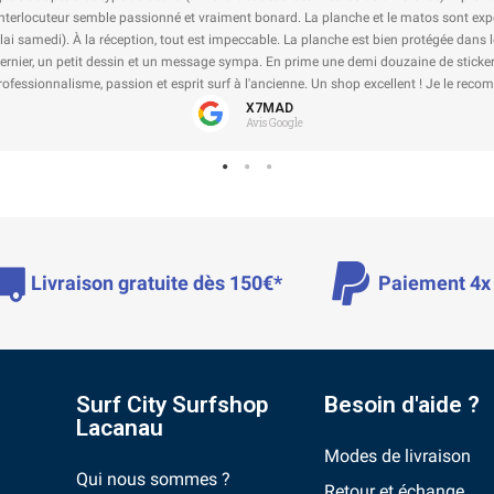
en un temps record
 de renforts cartonnés,
 fabricant de la board.
Livraison gratuite dès 150€*
Paiement 4x 
Surf City Surfshop
Besoin d'aide ?
Lacanau
Modes de livraison
Qui nous sommes ?
Retour et échange