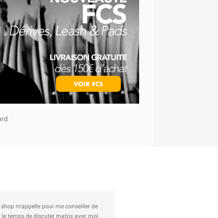
ard
ma voiture, envoi rapide et soigné jusqu'à Nice, avec un autocolant Lacanau en plus
recommander chez vous.