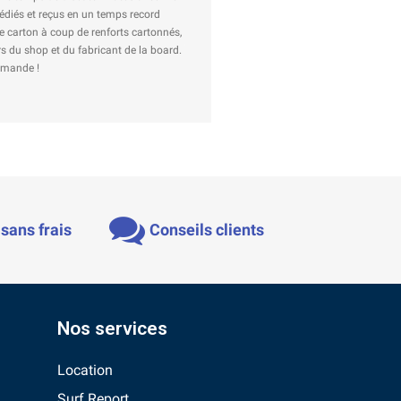
Valentin L
Avis Google
sans frais
Conseils clients
Nos services
Location
Surf Report