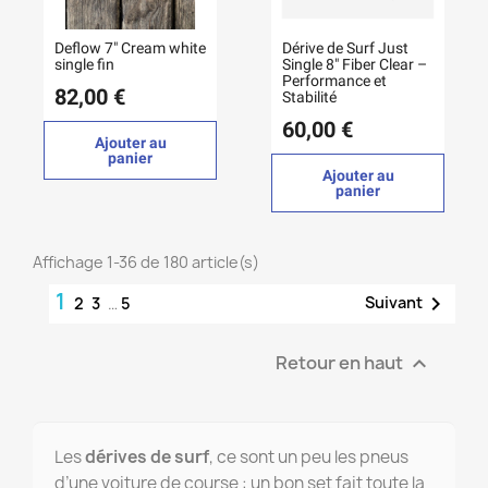
Deflow 7" Cream white
Dérive de Surf Just
single fin
Single 8" Fiber Clear –
Performance et
82,00 €
Stabilité
60,00 €
Ajouter au
panier
Ajouter au
panier
Affichage 1-36 de 180 article(s)
1

Suivant
2
3
…
5
Retour en haut

Les
dérives de surf
, ce sont un peu les pneus
d’une voiture de course : un bon set fait toute la