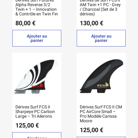
Dérives Surf Futures
Dérives de Surf FCS II
Alpha Reverse 3/2
AM Twin +1 PC - Grey
Twin + 1 – Innovation
/ Charcoal (Set de 3
& Contrôle en Twin Fin
dérives)
80,00 €
130,00 €
Ajouter au
Ajouter au
panier
panier
Dérives Surf FCS II
Dérives Surf FCS II CM
Sharpeye PC Carbon
PC AirCore Small –
Large – Tri Ailerons
Pro Modèle Carissa
Moore
125,00 €
125,00 €