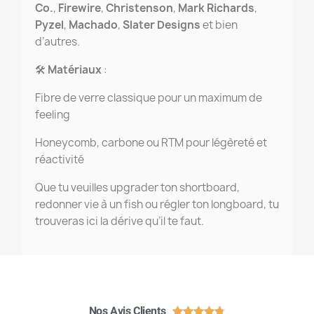
Co.
,
Firewire
,
Christenson
,
Mark Richards
,
Pyzel
,
Machado
,
Slater Designs
et bien
d’autres.
🛠️
Matériaux
:
Fibre de verre classique pour un maximum de
feeling
Honeycomb, carbone ou RTM pour légèreté et
réactivité
Que tu veuilles upgrader ton shortboard,
redonner vie à un fish ou régler ton longboard, tu
trouveras ici la dérive qu’il te faut.
Nos Avis Clients




