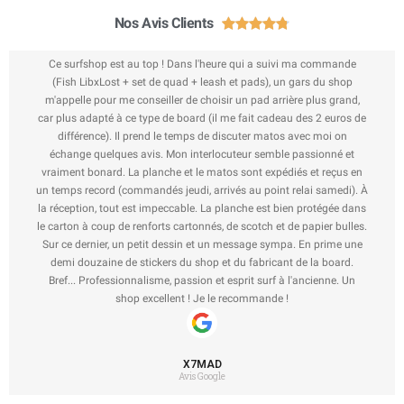
Nos Avis Clients





Ce surfshop est au top ! Dans l'heure qui a suivi ma commande
(Fish LibxLost + set de quad + leash et pads), un gars du shop
m'appelle pour me conseiller de choisir un pad arrière plus grand,
car plus adapté à ce type de board (il me fait cadeau des 2 euros de
différence). Il prend le temps de discuter matos avec moi on
échange quelques avis. Mon interlocuteur semble passionné et
vraiment bonard. La planche et le matos sont expédiés et reçus en
un temps record (commandés jeudi, arrivés au point relai samedi). À
la réception, tout est impeccable. La planche est bien protégée dans
le carton à coup de renforts cartonnés, de scotch et de papier bulles.
Sur ce dernier, un petit dessin et un message sympa. En prime une
demi douzaine de stickers du shop et du fabricant de la board.
Bref... Professionnalisme, passion et esprit surf à l'ancienne. Un
shop excellent ! Je le recommande !
X7MAD
Avis Google