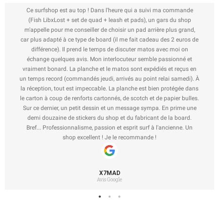
Ce surfshop est au top ! Dans l'heure qui a suivi ma commande
(Fish LibxLost + set de quad + leash et pads), un gars du shop
m'appelle pour me conseiller de choisir un pad arrière plus grand,
car plus adapté à ce type de board (il me fait cadeau des 2 euros de
différence). Il prend le temps de discuter matos avec moi on
échange quelques avis. Mon interlocuteur semble passionné et
vraiment bonard. La planche et le matos sont expédiés et reçus en
un temps record (commandés jeudi, arrivés au point relai samedi). À
la réception, tout est impeccable. La planche est bien protégée dans
le carton à coup de renforts cartonnés, de scotch et de papier bulles.
Sur ce dernier, un petit dessin et un message sympa. En prime une
demi douzaine de stickers du shop et du fabricant de la board.
Bref... Professionnalisme, passion et esprit surf à l'ancienne. Un
shop excellent ! Je le recommande !
X7MAD
Avis Google