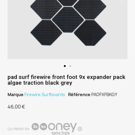
pad surf firewire front foot 9x expander pack
algae traction black grey
Marque
Firewire Surfboards
Référence
PADFXFBKGY
46,00 €
TTC
OU PAYER EN