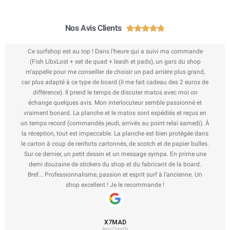
Nos Avis Clients





Ce surfshop est au top ! Dans l'heure qui a suivi ma commande
(Fish LibxLost + set de quad + leash et pads), un gars du shop
m'appelle pour me conseiller de choisir un pad arrière plus grand,
car plus adapté à ce type de board (il me fait cadeau des 2 euros de
différence). Il prend le temps de discuter matos avec moi on
échange quelques avis. Mon interlocuteur semble passionné et
vraiment bonard. La planche et le matos sont expédiés et reçus en
un temps record (commandés jeudi, arrivés au point relai samedi). À
la réception, tout est impeccable. La planche est bien protégée dans
le carton à coup de renforts cartonnés, de scotch et de papier bulles.
Sur ce dernier, un petit dessin et un message sympa. En prime une
demi douzaine de stickers du shop et du fabricant de la board.
Bref... Professionnalisme, passion et esprit surf à l'ancienne. Un
shop excellent ! Je le recommande !
X7MAD
Avis Google