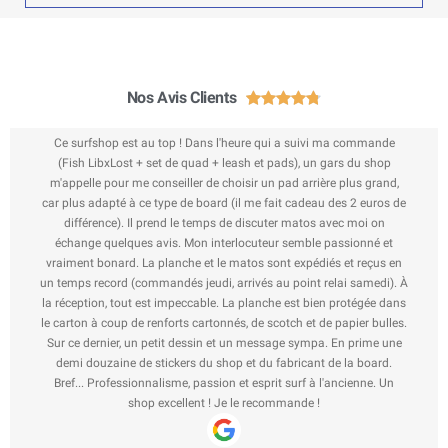
Nos Avis Clients





Ce surfshop est au top ! Dans l'heure qui a suivi ma commande
(Fish LibxLost + set de quad + leash et pads), un gars du shop
m'appelle pour me conseiller de choisir un pad arrière plus grand,
car plus adapté à ce type de board (il me fait cadeau des 2 euros de
différence). Il prend le temps de discuter matos avec moi on
échange quelques avis. Mon interlocuteur semble passionné et
vraiment bonard. La planche et le matos sont expédiés et reçus en
un temps record (commandés jeudi, arrivés au point relai samedi). À
la réception, tout est impeccable. La planche est bien protégée dans
le carton à coup de renforts cartonnés, de scotch et de papier bulles.
Sur ce dernier, un petit dessin et un message sympa. En prime une
demi douzaine de stickers du shop et du fabricant de la board.
Bref... Professionnalisme, passion et esprit surf à l'ancienne. Un
shop excellent ! Je le recommande !