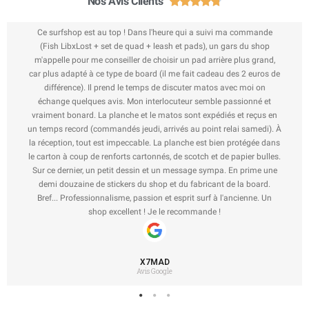
Nos Avis Clients





Ce surfshop est au top ! Dans l'heure qui a suivi ma commande
(Fish LibxLost + set de quad + leash et pads), un gars du shop
m'appelle pour me conseiller de choisir un pad arrière plus grand,
car plus adapté à ce type de board (il me fait cadeau des 2 euros de
différence). Il prend le temps de discuter matos avec moi on
échange quelques avis. Mon interlocuteur semble passionné et
vraiment bonard. La planche et le matos sont expédiés et reçus en
un temps record (commandés jeudi, arrivés au point relai samedi). À
la réception, tout est impeccable. La planche est bien protégée dans
le carton à coup de renforts cartonnés, de scotch et de papier bulles.
Sur ce dernier, un petit dessin et un message sympa. En prime une
demi douzaine de stickers du shop et du fabricant de la board.
Bref... Professionnalisme, passion et esprit surf à l'ancienne. Un
shop excellent ! Je le recommande !
X7MAD
Avis Google