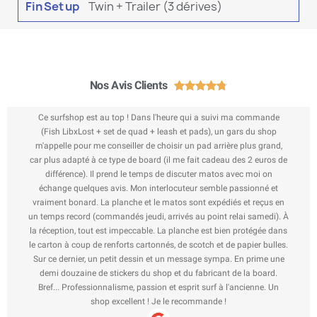
Fin Set up
Twin + Trailer (3 dérives)
Nos Avis Clients





Ce surfshop est au top ! Dans l'heure qui a suivi ma commande
(Fish LibxLost + set de quad + leash et pads), un gars du shop
m'appelle pour me conseiller de choisir un pad arrière plus grand,
car plus adapté à ce type de board (il me fait cadeau des 2 euros de
différence). Il prend le temps de discuter matos avec moi on
échange quelques avis. Mon interlocuteur semble passionné et
vraiment bonard. La planche et le matos sont expédiés et reçus en
un temps record (commandés jeudi, arrivés au point relai samedi). À
la réception, tout est impeccable. La planche est bien protégée dans
le carton à coup de renforts cartonnés, de scotch et de papier bulles.
Sur ce dernier, un petit dessin et un message sympa. En prime une
demi douzaine de stickers du shop et du fabricant de la board.
Bref... Professionnalisme, passion et esprit surf à l'ancienne. Un
shop excellent ! Je le recommande !