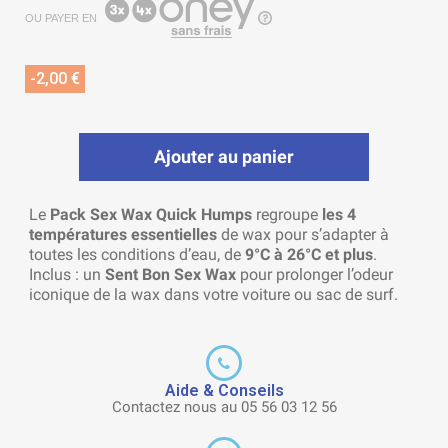
OU PAYER EN
-2,00 €
Ajouter au panier
Le
Pack Sex Wax Quick Humps
regroupe
les 4
températures essentielles
de wax pour s’adapter à
toutes les conditions d’eau, de
9°C à 26°C et plus
.
Inclus : un
Sent Bon Sex Wax
pour prolonger l’odeur
iconique de la wax dans votre voiture ou sac de surf.
Aide & Conseils
Contactez nous au 05 56 03 12 56