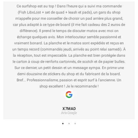
Ce surfshop est au top ! Dans l'heure qui a suivi ma commande
(Fish LibxLost + set de quad + leash et pads), un gars du shop
m'appelle pour me conseiller de choisir un pad arrière plus grand,
car plus adapté à ce type de board (il me fait cadeau des 2 euros de
différence). Il prend le temps de discuter matos avec moi on
échange quelques avis. Mon interlocuteur semble passionné et
vraiment bonard. La planche et le matos sont expédiés et reçus en
un temps record (commandés jeudi, arrivés au point relai samedi). À
la réception, tout est impeccable. La planche est bien protégée dans
le carton à coup de renforts cartonnés, de scotch et de papier bulles.
Sur ce dernier, un petit dessin et un message sympa. En prime une
demi douzaine de stickers du shop et du fabricant de la board.
Bref... Professionnalisme, passion et esprit surf à l'ancienne. Un
shop excellent ! Je le recommande !
X7MAD
Avis Google