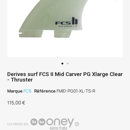
Derives surf FCS II Mid Carver PG Xlarge Clear
- Thruster
Marque
FCS
Référence
FMID-PG01-XL-TS-R
115,00 €
TTC
OU PAYER EN