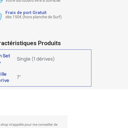
Votre surfboard livré à domicile
Frais de port Gratuit
dès 150€ (hors planche de Surf)
ractéristiques Produits
n Set
Single (1 dérives)
p
ille
7"
rive
appelle pour me conseiller de
Au top ! J'ai commandé des airfreshe