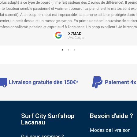
apté à ce type de board (il me fait cadeau des 2 euros de différence). Il prend le te
eur semble passionné et vraiment bonard. La planche et le matos sont expédiés et 
i). À la réception, tout est impeccable. La planche est bien protégée dans le carton
 un petit dessin et un message sympa. En prime une demi douzaine de stickers du sho
nnalisme, passion et esprit surf à l'ancienne. Un shop excellent ! Je le recommande !
X7MAD
Avis Google
Livraison gratuite dès 150€*
Paiement 4x 
Surf City Surfshop
Besoin d'aide ?
Lacanau
Modes de livraison
Qui nous sommes ?