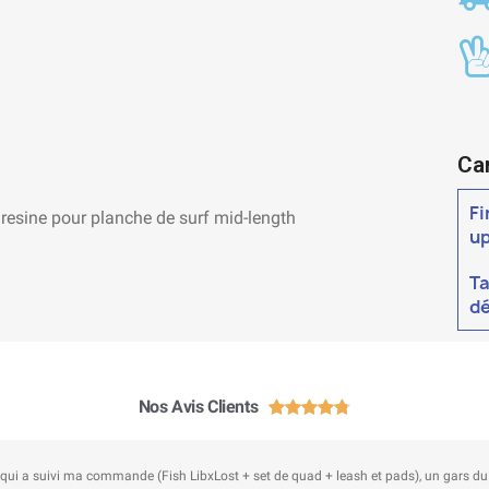
Ca
Fi
t resine pour planche de surf mid-length
u
Ta
dé
Nos Avis Clients





uivi ma commande (Fish LibxLost + set de quad + leash et pads), un gars du shop m'