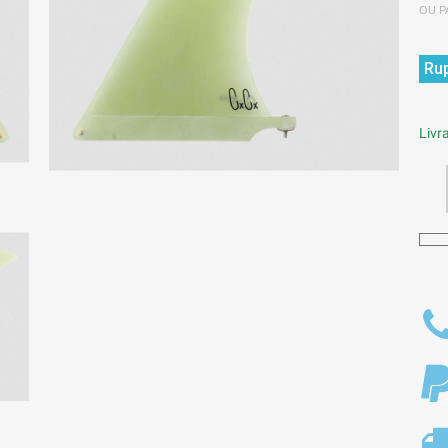
OU P
Rup
Livra