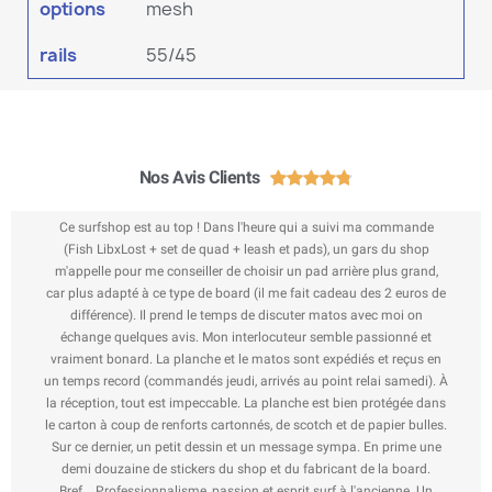
options
mesh
rails
55/45
Nos Avis Clients





Ce surfshop est au top ! Dans l'heure qui a suivi ma commande
(Fish LibxLost + set de quad + leash et pads), un gars du shop
m'appelle pour me conseiller de choisir un pad arrière plus grand,
car plus adapté à ce type de board (il me fait cadeau des 2 euros de
différence). Il prend le temps de discuter matos avec moi on
échange quelques avis. Mon interlocuteur semble passionné et
vraiment bonard. La planche et le matos sont expédiés et reçus en
un temps record (commandés jeudi, arrivés au point relai samedi). À
la réception, tout est impeccable. La planche est bien protégée dans
le carton à coup de renforts cartonnés, de scotch et de papier bulles.
Sur ce dernier, un petit dessin et un message sympa. En prime une
demi douzaine de stickers du shop et du fabricant de la board.
Bref... Professionnalisme, passion et esprit surf à l'ancienne. Un