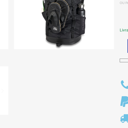
OU P
Livra