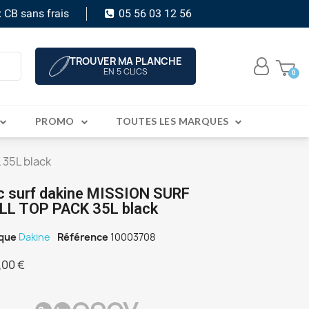
 CB sans frais
05 56 03 12 56
TROUVER MA PLANCHE
EN 5 CLICS
PROMO
TOUTES LES MARQUES
 35L black
c surf dakine MISSION SURF
LL TOP PACK 35L black
que
Dakine
Référence
10003708
,00 €
C