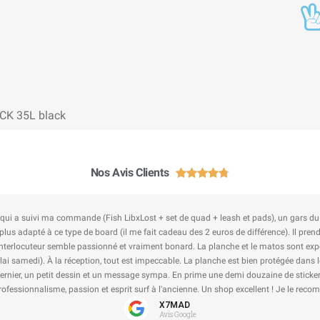
CK 35L black
Nos Avis Clients





e qui a suivi ma commande (Fish LibxLost + set de quad + leash et pads), un gars du
 plus adapté à ce type de board (il me fait cadeau des 2 euros de différence). Il pr
terlocuteur semble passionné et vraiment bonard. La planche et le matos sont exp
ai samedi). À la réception, tout est impeccable. La planche est bien protégée dans 
 dernier, un petit dessin et un message sympa. En prime une demi douzaine de sticker
Professionnalisme, passion et esprit surf à l'ancienne. Un shop excellent ! Je le rec
X7MAD
Avis Google