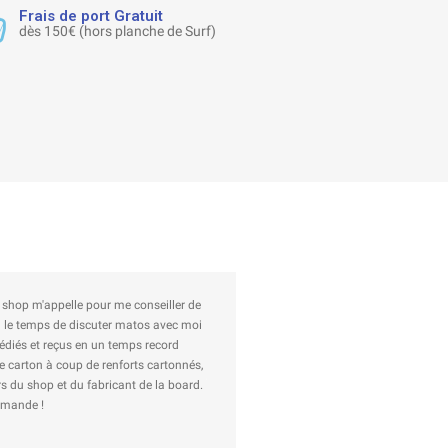
Frais de port Gratuit
dès 150€ (hors planche de Surf)
 shop m'appelle pour me conseiller de
Au top ! J'ai commandé des 
end le temps de discuter matos avec moi
édiés et reçus en un temps record
le carton à coup de renforts cartonnés,
s du shop et du fabricant de la board.
ommande !