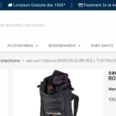
Livraison Gratuite dès 150€*
Paiement 3x et 4x
ACCESSOIRES
BODYBOARDS
SURF SKATE
rotections
sac surf dakine MISSION SURF ROLL TOP PACK
sa
RO
Mar
100
TT