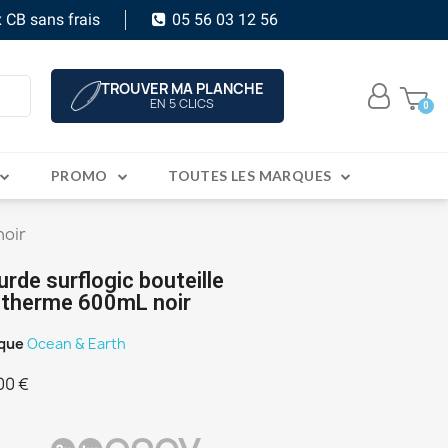
 CB sans frais
05 56 03 12 56
TROUVER MA PLANCHE
EN 5 CLICS
PROMO
TOUTES LES MARQUES
noir
urde surflogic bouteille
otherme 600mL noir
que
Ocean & Earth
00 €
C