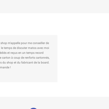
 shop m'appelle pour me conseiller de
Au top ! J'ai commandé des 
end le temps de discuter matos avec moi
édiés et reçus en un temps record
le carton à coup de renforts cartonnés,
s du shop et du fabricant de la board.
ommande !