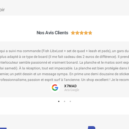
oir
Nos Avis Clients





e qui a suivi ma commande (Fish LibxLost + set de quad + leash et pads), un gars du
 plus adapté à ce type de board (il me fait cadeau des 2 euros de différence). Il pr
terlocuteur semble passionné et vraiment bonard. La planche et le matos sont exp
ai samedi). À la réception, tout est impeccable. La planche est bien protégée dans 
 dernier, un petit dessin et un message sympa. En prime une demi douzaine de sticker
Professionnalisme, passion et esprit surf à l'ancienne. Un shop excellent ! Je le rec
X7MAD
Avis Google