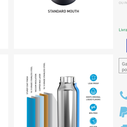
OU P
Livra
Ga
po