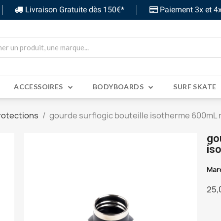
Livraison Gratuite dès 150€*
Paiement 3x et 4x
ACCESSOIRES
BODYBOARDS
SURF SKATE
rotections
gourde surflogic bouteille isotherme 600mL 
go
is
Mar
25,
TT