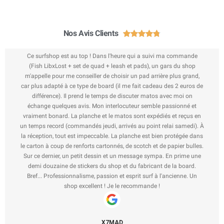
Nos Avis Clients





Ce surfshop est au top ! Dans l'heure qui a suivi ma commande
(Fish LibxLost + set de quad + leash et pads), un gars du shop
m'appelle pour me conseiller de choisir un pad arrière plus grand,
car plus adapté à ce type de board (il me fait cadeau des 2 euros de
différence). Il prend le temps de discuter matos avec moi on
échange quelques avis. Mon interlocuteur semble passionné et
vraiment bonard. La planche et le matos sont expédiés et reçus en
un temps record (commandés jeudi, arrivés au point relai samedi). À
la réception, tout est impeccable. La planche est bien protégée dans
le carton à coup de renforts cartonnés, de scotch et de papier bulles.
Sur ce dernier, un petit dessin et un message sympa. En prime une
demi douzaine de stickers du shop et du fabricant de la board.
Bref... Professionnalisme, passion et esprit surf à l'ancienne. Un
shop excellent ! Je le recommande !
X7MAD