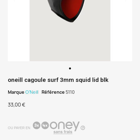
oneill cagoule surf 3mm squid lid blk
Marque
O’Neill
Référence
5110
33,00 €
TTC
OU PAYER EN