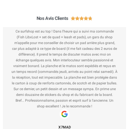
Nos Avis Clients





Ce surfshop est au top ! Dans l'heure qui a suivi ma commande
(Fish LibxLost + set de quad + leash et pads), un gars du shop
m'appelle pour me conseiller de choisir un pad arrière plus grand,
car plus adapté à ce type de board (il me fait cadeau des 2 euros de
différence). Il prend le temps de discuter matos avec moi on
échange quelques avis. Mon interlocuteur semble passionné et
vraiment bonard. La planche et le matos sont expédiés et reçus en
un temps record (commandés jeudi, arrivés au point relai samedi). À
la réception, tout est impeccable. La planche est bien protégée dans
le carton à coup de renforts cartonnés, de scotch et de papier bulles.
Sur ce dernier, un petit dessin et un message sympa. En prime une
demi douzaine de stickers du shop et du fabricant de la board.
Bref... Professionnalisme, passion et esprit surf à l'ancienne. Un
shop excellent ! Je le recommande !
X7MAD