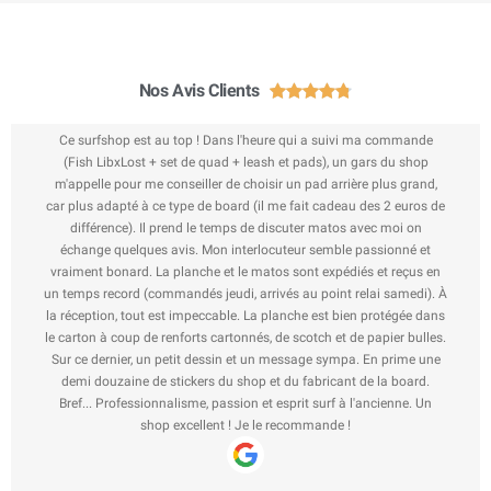
Nos Avis Clients





Ce surfshop est au top ! Dans l'heure qui a suivi ma commande
(Fish LibxLost + set de quad + leash et pads), un gars du shop
m'appelle pour me conseiller de choisir un pad arrière plus grand,
car plus adapté à ce type de board (il me fait cadeau des 2 euros de
différence). Il prend le temps de discuter matos avec moi on
échange quelques avis. Mon interlocuteur semble passionné et
vraiment bonard. La planche et le matos sont expédiés et reçus en
un temps record (commandés jeudi, arrivés au point relai samedi). À
la réception, tout est impeccable. La planche est bien protégée dans
le carton à coup de renforts cartonnés, de scotch et de papier bulles.
Sur ce dernier, un petit dessin et un message sympa. En prime une
demi douzaine de stickers du shop et du fabricant de la board.
Bref... Professionnalisme, passion et esprit surf à l'ancienne. Un
shop excellent ! Je le recommande !