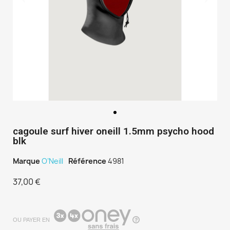
cagoule surf hiver oneill 1.5mm psycho hood
blk
Marque
O’Neill
Référence
4981
37,00 €
TTC
OU PAYER EN