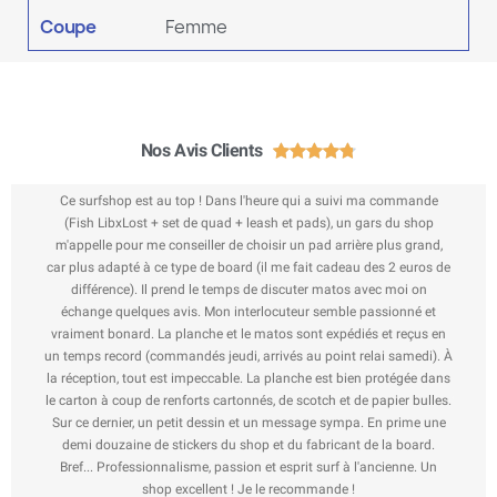
Coupe
Femme
Nos Avis Clients





Ce surfshop est au top ! Dans l'heure qui a suivi ma commande
(Fish LibxLost + set de quad + leash et pads), un gars du shop
m'appelle pour me conseiller de choisir un pad arrière plus grand,
car plus adapté à ce type de board (il me fait cadeau des 2 euros de
différence). Il prend le temps de discuter matos avec moi on
échange quelques avis. Mon interlocuteur semble passionné et
vraiment bonard. La planche et le matos sont expédiés et reçus en
un temps record (commandés jeudi, arrivés au point relai samedi). À
la réception, tout est impeccable. La planche est bien protégée dans
le carton à coup de renforts cartonnés, de scotch et de papier bulles.
Sur ce dernier, un petit dessin et un message sympa. En prime une
demi douzaine de stickers du shop et du fabricant de la board.
Bref... Professionnalisme, passion et esprit surf à l'ancienne. Un
shop excellent ! Je le recommande !