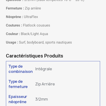
Fermeture :
Zip arrière
Néoprène :
UltraFlex
Coutures :
Flatlock cousues
Couleur :
Black/Light Aqua
Usage :
Surf, bodyboard, sports nautiques
Caractéristiques Produits
Type de
Intégrale
combinaison
Type de
Zip Arrière
fermeture
Epaisseur
3/2mm
néoprène