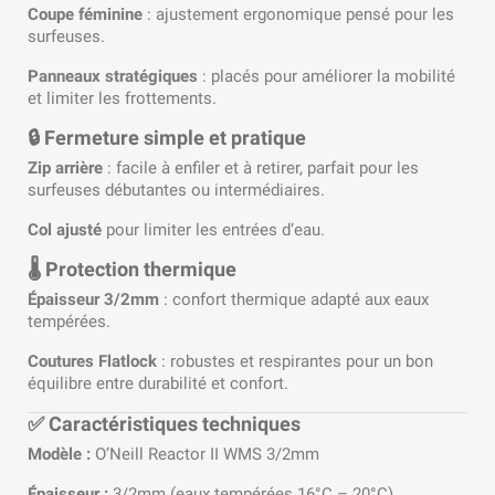
Coupe féminine
: ajustement ergonomique pensé pour les
surfeuses.
Panneaux stratégiques
: placés pour améliorer la mobilité
et limiter les frottements.
🔒 Fermeture simple et pratique
Zip arrière
: facile à enfiler et à retirer, parfait pour les
surfeuses débutantes ou intermédiaires.
Col ajusté
pour limiter les entrées d’eau.
🌡️ Protection thermique
Épaisseur 3/2mm
: confort thermique adapté aux eaux
tempérées.
Coutures Flatlock
: robustes et respirantes pour un bon
équilibre entre durabilité et confort.
✅ Caractéristiques techniques
Modèle :
O’Neill Reactor II WMS 3/2mm
Épaisseur :
3/2mm (eaux tempérées 16°C – 20°C)