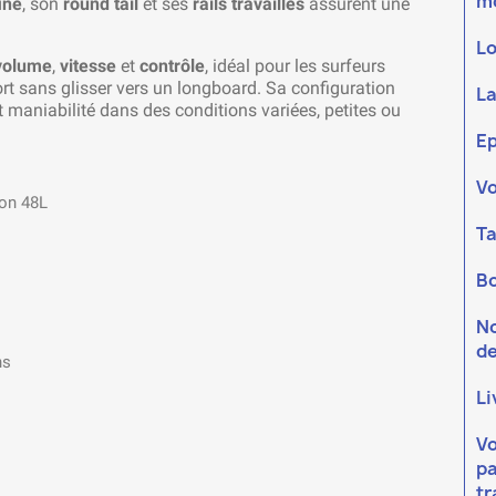
m
iné
, son
round tail
et ses
rails travaillés
assurent une
L
volume
,
vitesse
et
contrôle
, idéal pour les surfeurs
rt sans glisser vers un longboard. Sa configuration
La
 maniabilité dans des conditions variées, petites ou
Ep
V
ron 48L
Ta
Bo
N
de
ns
Li
V
pa
t