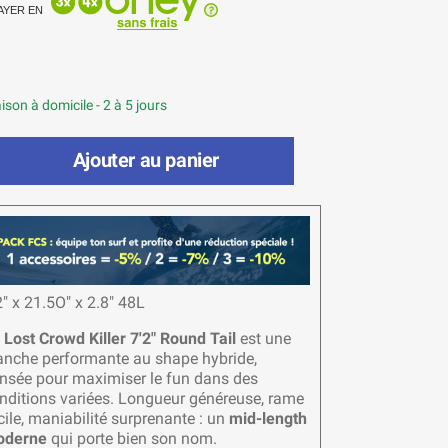
AYER EN
ison à domicile - 2 à 5 jours
Ajouter au panier
2" x 21.5O" x 2.8" 48L
a
Lost Crowd Killer 7'2" Round Tail
est une
anche performante au shape hybride,
nsée pour maximiser le fun dans des
nditions variées. Longueur généreuse, rame
cile, maniabilité surprenante : un
mid-length
oderne
qui porte bien son nom.