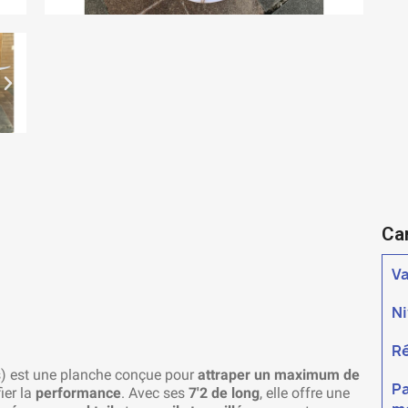
Ca
V
N
R
s) est une planche conçue pour
attraper un maximum de
Pa
ier la
performance
. Avec ses
7'2 de long
, elle offre une