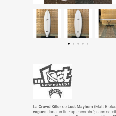
La
Crowd Killer
de
Lost Mayhem
(Matt Biolo
vagues
dans un line-up encombré, sans sacrif