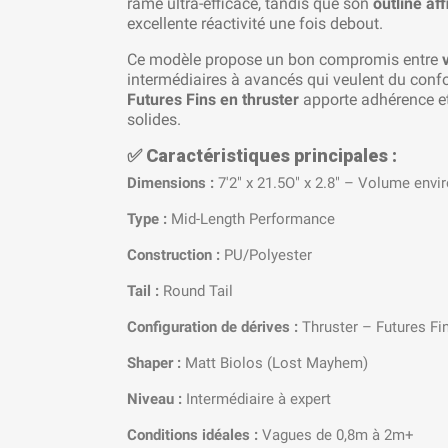
rame ultra-efficace, tandis que son
outline aff
excellente réactivité une fois debout.
Ce modèle propose un bon compromis entre
intermédiaires à avancés qui veulent du confo
Futures Fins en thruster
apporte adhérence et
solides.
✅
Caractéristiques principales :
Dimensions :
7'2" x 21.5O" x 2.8" – Volume envi
Type :
Mid-Length Performance
Construction :
PU/Polyester
Tail :
Round Tail
Configuration de dérives :
Thruster – Futures Fi
Shaper :
Matt Biolos (Lost Mayhem)
Niveau :
Intermédiaire à expert
Conditions idéales :
Vagues de 0,8m à 2m+