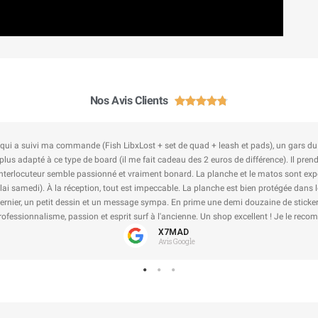
Nos Avis Clients





esher pour ma voiture, envoi rapide et soigné jusqu'à Nice, avec un autocolant Laca
recommander chez vous.
Valentin L
Avis Google