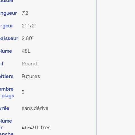
ousse
ongueur
7'2
rgeur
21 1/2"
aisseur
2.80"
olume
48L
il
Round
itiers
Futures
ombre
3
 plugs
vrée
sans dérive
olume
r
46-49 Litres
ranche