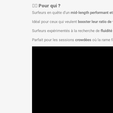
🏄‍♂️
Pour qui ?
Surfeurs en quête d’un
mid-length performant et
Idéal pour ceux qui veulent
booster leur ratio de
Surfeurs expérimentés à la recherche de
fluidit
Parfait pour les sessions
crowdées
où la rame fa