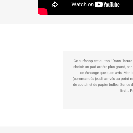
p m'appelle pour me conseiller de
Au top ! J'ai commandé des airfr
e temps de discuter matos avec moi
 et reçus en un temps record
rton à coup de renforts cartonnés,
 shop et du fabricant de la board.
de !