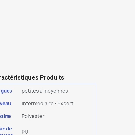
ractéristiques Produits
agues
petites à moyennes
iveau
Intermédiaire - Expert
ésine
Polyester
in de
PU