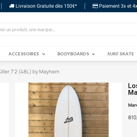
Livraison Gratuite dès 150€*
Paiement 3x et 4x
ACCESSOIRES
BODYBOARDS
SURF SKATE
iller 7'2 (48L) by Mayhem
Los
Ma
Mar
810
TT