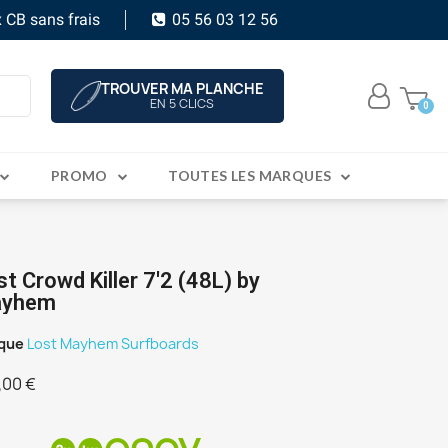
 CB sans frais
05 56 03 12 56
TROUVER MA PLANCHE
EN 5 CLICS
PROMO
TOUTES LES MARQUES
t Crowd Killer 7'2 (48L) by
yhem
que
Lost Mayhem Surfboards
,00 €
C