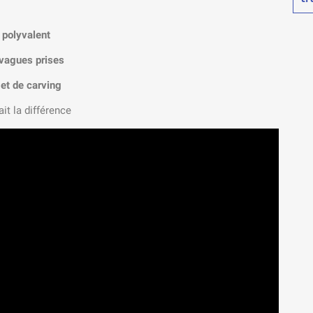
 polyvalent
 vagues prises
é et de carving
it la différence