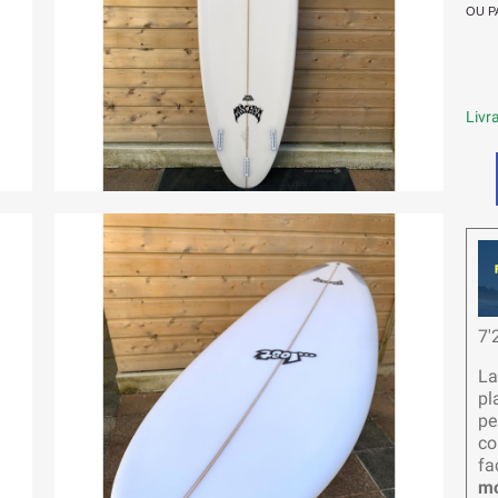
OU P
Livra
7'
L
pl
pe
co
fa
m