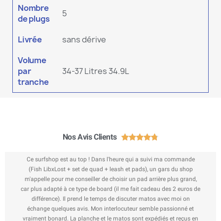
Nombre
5
de plugs
Livrée
sans dérive
Volume
par
34-37 Litres 34.9L
tranche
Nos Avis Clients





Ce surfshop est au top ! Dans l'heure qui a suivi ma commande
(Fish LibxLost + set de quad + leash et pads), un gars du shop
m'appelle pour me conseiller de choisir un pad arrière plus grand,
car plus adapté à ce type de board (il me fait cadeau des 2 euros de
différence). Il prend le temps de discuter matos avec moi on
échange quelques avis. Mon interlocuteur semble passionné et
vraiment bonard. La planche et le matos sont expédiés et reçus en