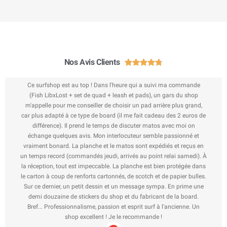
Nos Avis Clients





Ce surfshop est au top ! Dans l'heure qui a suivi ma commande
(Fish LibxLost + set de quad + leash et pads), un gars du shop
m'appelle pour me conseiller de choisir un pad arrière plus grand,
car plus adapté à ce type de board (il me fait cadeau des 2 euros de
différence). Il prend le temps de discuter matos avec moi on
échange quelques avis. Mon interlocuteur semble passionné et
vraiment bonard. La planche et le matos sont expédiés et reçus en
un temps record (commandés jeudi, arrivés au point relai samedi). À
la réception, tout est impeccable. La planche est bien protégée dans
le carton à coup de renforts cartonnés, de scotch et de papier bulles.
Sur ce dernier, un petit dessin et un message sympa. En prime une
demi douzaine de stickers du shop et du fabricant de la board.
Bref... Professionnalisme, passion et esprit surf à l'ancienne. Un
shop excellent ! Je le recommande !