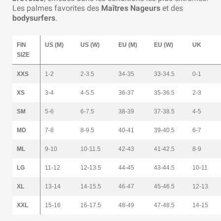
Les palmes favorites des
Maîtres Nageurs
et des
bodysurfers
.
FIN
US (M)
US (W)
EU (M)
EU (W)
UK
SIZE
XXS
1-2
2-3.5
34-35
33-34.5
0-1
XS
3-4
4-5.5
36-37
35-36.5
2-3
SM
5-6
6-7.5
38-39
37-38.5
4-5
MD
7-8
8-9.5
40-41
39-40.5
6-7
ML
9-10
10-11.5
42-43
41-42.5
8-9
LG
11-12
12-13.5
44-45
43-44.5
10-11
XL
13-14
14-15.5
46-47
45-46.5
12-13
XXL
15-16
16-17.5
48-49
47-48.5
14-15