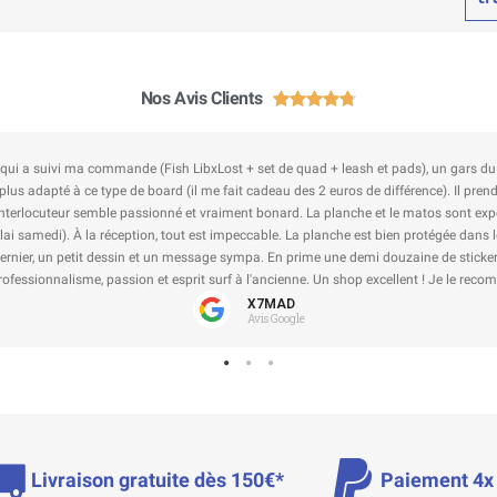
Nos Avis Clients





esher pour ma voiture, envoi rapide et soigné jusqu'à Nice, avec un autocolant Laca
recommander chez vous.
Valentin L
Avis Google
Livraison gratuite dès 150€*
Paiement 4x 