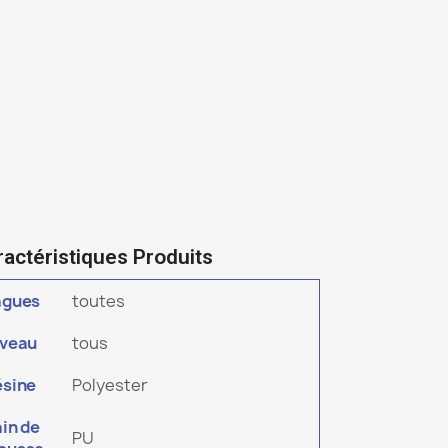
ractéristiques Produits
agues
toutes
iveau
tous
ésine
Polyester
in de
PU