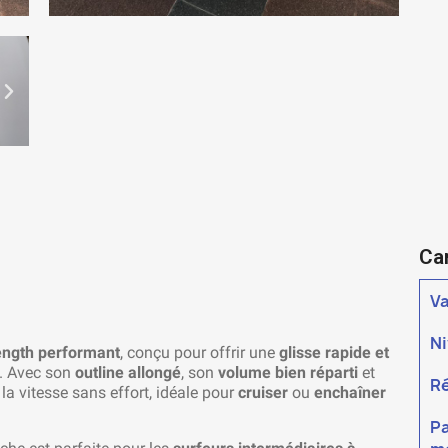
Ca
V
N
ngth performant
, conçu pour offrir une
glisse rapide et
. Avec son
outline allongé
, son
volume bien réparti
et
R
 la vitesse sans effort, idéale pour
cruiser
ou
enchaîner
Pa