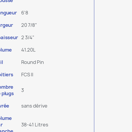
ousse
ongueur
6'8
rgeur
20 7/8"
aisseur
2 3/4"
olume
41.20L
il
Round Pin
itiers
FCS II
ombre
3
 plugs
vrée
sans dérive
olume
r
38-41 Litres
ranche