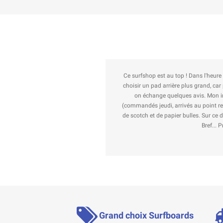
p m'appelle pour me conseiller de
Au top ! J'ai commandé des airfr
e temps de discuter matos avec moi
 et reçus en un temps record
rton à coup de renforts cartonnés,
 shop et du fabricant de la board.
de !
Grand choix Surfboards