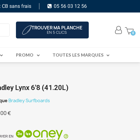
 CB sans frais
05 56 03 12 56
TROUVER MA PLANCHE
EN 5 CLICS
PROMO
TOUTES LES MARQUES
adley Lynx 6'8 (41.20L)
que
Bradley Surfboards
,00 €
C
AYER EN