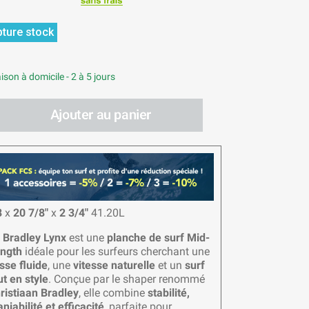
ture stock
ison à domicile - 2 à 5 jours
Ajouter au panier
8
x
20 7/8"
x
2 3/4"
41.20L
a
Bradley Lynx
est une
planche de surf Mid-
ngth
idéale pour les surfeurs cherchant une
isse fluide
, une
vitesse naturelle
et un
surf
ut en style
. Conçue par le shaper renommé
ristiaan Bradley
, elle combine
stabilité,
niabilité et efficacité
, parfaite pour