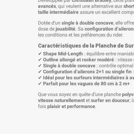
Développée par
Christiaan Bradley
, cette pla
avancés
, qui veulent une alternative aux
shor
taille intermédiaire
assure un excellent comp
Dotée d’un
single à double concave
, elle of
dose de
jouabilité
. Sa
configuration d’aileron
les conditions et les préférences du rider.
Caractéristiques de la Planche de Sur
✔
Shape Mid-Length
: équilibre entre maniabil
✔
Outline allongé et rocker modéré
: vitesse 
✔
Single à double concave
: contrôle optimal
✔
Configuration d’ailerons 2+1 ou single fin
:
✔
Idéal pour les surfeurs intermédiaires à 
✔
Parfait pour les vagues de 80 cm à 2 m+
Que vous soyez en quête d’une planche
polyv
vitesse naturellement
et
surfer en douceur
, 
fois
plaisir et performance
.