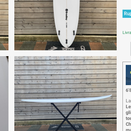
Rup
Livra
6'
L
Le
gl
to
Ch
ma