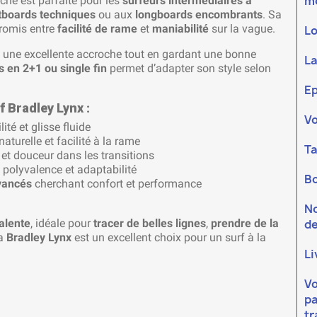
m
nche est parfaite pour les
surfeurs intermédiaires à
tboards techniques
ou aux
longboards encombrants
. Sa
romis entre
facilité de rame
et
maniabilité
sur la vague.
L
fre une excellente accroche tout en gardant une bonne
La
s en 2+1 ou single fin
permet d’adapter son style selon
Ep
f Bradley Lynx
:
V
ité et glisse fluide
naturelle et facilité à la rame
Ta
 et douceur dans les transitions
 polyvalence et adaptabilité
Bo
avancés
cherchant confort et performance
N
de
alente
, idéale pour
tracer de belles lignes
,
prendre de la
la
Bradley Lynx
est un excellent choix pour un surf à la
Li
V
pa
t