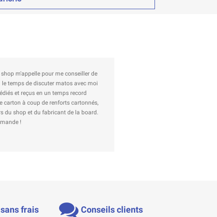
nau en plus. Je n'hésiterai pas à
sans frais
Conseils clients