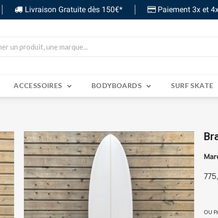
Livraison Gratuite dès 150€*
Paiement 3x et 4x
ACCESSOIRES
BODYBOARDS
SURF SKATE
Br
Mar
775
TT
OU P